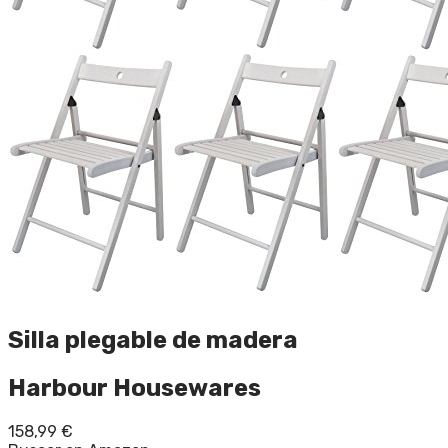
Silla plegable de madera
Harbour Housewares
158,99
€